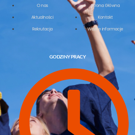
-
m
f
O nas
Strona Główna
Aktualności
Kontakt
Rekrutacja
Ważne informacje
GODZINY PRACY