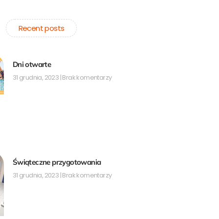
t
g
t
t
t
l
a
e
e
e
g
r
Recent posts
r
r
e
a
s
m
t
Dni otwarte
31 grudnia, 2023
Brak komentarzy
Świąteczne przygotowania
31 grudnia, 2023
Brak komentarzy