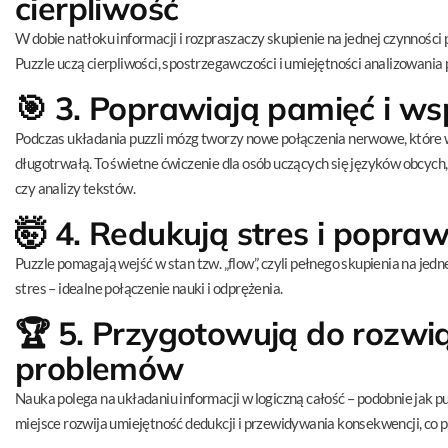
cierpliwość
W dobie natłoku informacji i rozpraszaczy skupienie na jednej czynności
Puzzle uczą cierpliwości, spostrzegawczości i umiejętności analizowani
🎯
3. Poprawiają pamięć i ws
Podczas układania puzzli mózg tworzy nowe połączenia nerwowe, które 
długotrwałą. To świetne ćwiczenie dla osób uczących się języków obc
czy analizy tekstów.
🤯
4. Redukują stres i popra
Puzzle pomagają wejść w stan tzw. „flow”, czyli pełnego skupienia na jedne
stres – idealne połączenie nauki i odprężenia.
🏆
5. Przygotowują do rozwi
problemów
Nauka polega na układaniu informacji w logiczną całość – podobnie jak
miejsce rozwija umiejętność dedukcji i przewidywania konsekwencji, co p