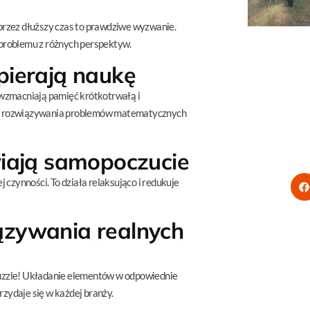
 przez dłuższy czas to prawdziwe wyzwanie.
a problemu z różnych perspektyw.
pierają naukę
wzmacniają pamięć krótkotrwałą i
ych, rozwiązywania problemów matematycznych
wiają samopoczucie
j czynności. To działa relaksująco i redukuje
ązywania realnych
 puzzle! Układanie elementów w odpowiednie
rzydaje się w każdej branży.