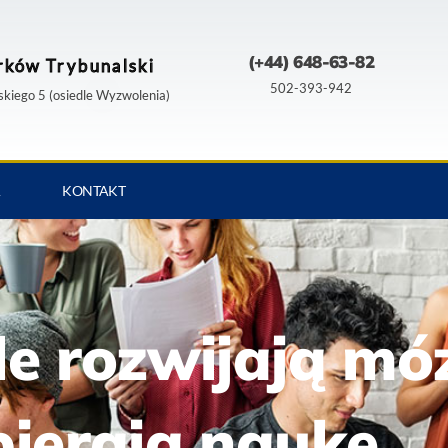
(+44) 648-63-82
rków Trybunalski
502-393-942
kiego 5 (osiedle Wyzwolenia)
A
KONTAKT
le rozwijają móz
ierają naukę