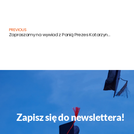
Prev
PREVIOUS
Zapraszamy na wywiad z Panią Prezes Katarzyną Grabowiecką.
Zapisz się do newslettera!