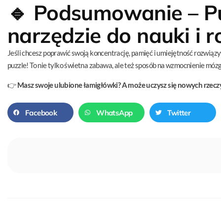
🔹
Podsumowanie – Pu
narzędzie do nauki i 
Jeśli chcesz poprawić swoją koncentrację, pamięć i umiejętność rozwiąz
puzzle! To nie tylko świetna zabawa, ale też sposób na wzmocnienie mózg
👉
Masz swoje ulubione łamigłówki? A może uczysz się nowych rzeczy
Facebook
WhatsApp
Twitter