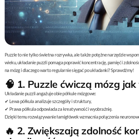
Puzzle to nie tylko świetna rozrywka, ale także potężne narzędzie wsp
wieku, układanie puzzli pomaga poprawić koncentrację, pamięć i zdolnoś
na mózg i dlaczego warto regularnie sięgać po układanki? Sprawdźmy!
🧠
1. Puzzle ćwiczą mózg jak 
Układanie puzzli angażuje obie półkule mózgowe:
✔ Lewa półkula analizuje szczegóły i struktury,
✔ Prawa półkula odpowiada za kreatywność i wyobraźnię.
Dzięki temu rozwiązywanie łamigłówek wzmacnia połączenia neuronowe
🔥
2. Zwiększają zdolność kon