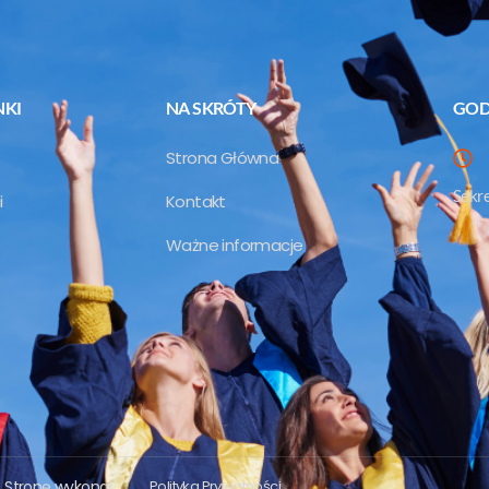
NKI
NA SKRÓTY
GOD
Strona Główna
Sekre
i
Kontakt
Ważne informacje
. Stronę wykonał.
Polityka Prywatności