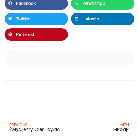
Facebook
WhatsApp
Twitter
LinkedIn
Pinterest
Prev
N
PREVIOUS
NEXT
Świętujemy Dzień Edykacji
Mikołajki