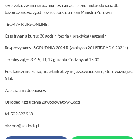
się przekazywania jej uczniom, w ramach przedmiotu edukacja dla
bezpieczeństwa zgodnie z rozporządzeniem Ministra Zdrowia
TEORIA- KURS ONLINE!
Czas trwania kursu: 30 godzin (teoria + praktyka)+ egzamin
Rozpoczynamy: 3 GRUDNIA 2024 R. (zapisy do 20 LISTOPADA 2024r.)
Terminy zajęć: 3, 4, 5, 11, 12 grudnia. Godziny od 15:00.
Po ukończeniu kursu, uczestnik otrzymuje zaświadczenie, które ważne jest
5 lat.
Zapraszamy do zapisów!
Ośrodek Kształcenia Zawodowego w Łodzi
tel. 502 393 948
okzlodz@zdz.lodz.pl