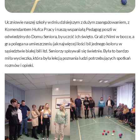
Uczniowie naszej szkoły w dniu dzisiejszym z dużym zaangażowaniem, z
Komendantem Hufca Pracy i naszą wspaniałą Pedagog poszli w
odwiedziny do Domu Seniora, by uczcić ich święto. Grali z Nimi w bocce, a
gra polega na umieszczeniu jak najwięcej ilości bil jednego koloru w
sąsiedztwie białej bili itd. Seniorzy spisywali się świetnie. Była to bardzo
miła wycieczka, która była lekcją poznania ludzi potrzebujących spotkań
rozmów i opieki.